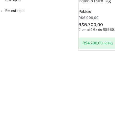
Paládio Puro 10g
Em estoque
Paládio
R$
6.000,00
R$
5.700,00
em até 6x de
R$
950,
R$
4.788,00
no Pix