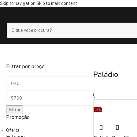
Skip to navigation
Skip to main content
Início
/
Loja
/
Paládio
Exibindo todos 2 resultados
Filtrar por preço
Paládio
Filtrar
-5%
Promoção
Oferta
Estoque