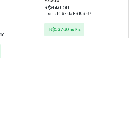
Paládio
R$
640,00
em até 6x de
R$
106,67
R$
537,60
no Pix
00