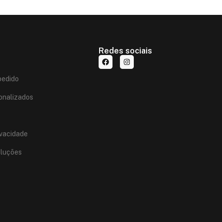
Redes sociais
edido
onalizados
ivacidade
oluções