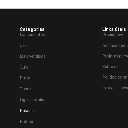
Categorias
Links úteis
Lançamentos
Promoções
OFF
Acompanhar p
Projetos pers
Mais vendidos
Sobre nós
Ouro
Política de pr
Prata
Trocas e dev
Cobre
Ligas metálicas
Paládio
Platina