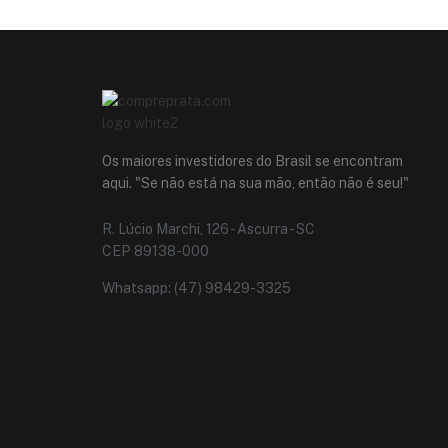
Os maiores investidores do Brasil se encontram
aqui. "Se não está na sua mão, então não é seu!"
R. Lúcio Marchi, 126 - Ascurra - SC
CEP 89138-000
Whatsapp: (47) 98429-3325