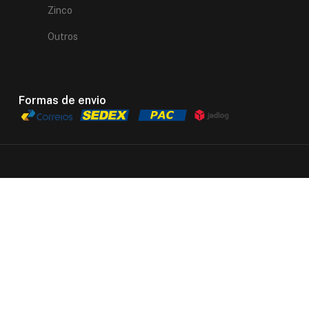
Zinco
Outros
Formas de envio
Loja
Filtros
Lista de Desejos
Carrinho
Minha conta