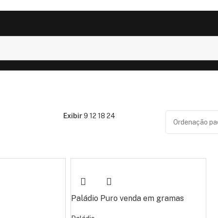
Exibir
9
12
18
24
Paládio Puro venda em gramas