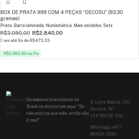
BOX DE PRATA 999 COM 4 PEÇAS “DECOSU” (93,30
gramas)
Prata
,
Barra laminada
,
Numismática
,
Mais vendidos
,
Sets
R$
3.090,00
R$
2.840,00
em até 6x de
R$
473,33
R$
2.385,60
no Pix
Os maiores investidores do
R. Lúcio Marchi, 126 -
Brasil se encontram aqui. "Se
Ascurra - SC
não está na sua mão, então não
CEP 89138-000
é seu!"
Whatsapp: (47)
98429-3325