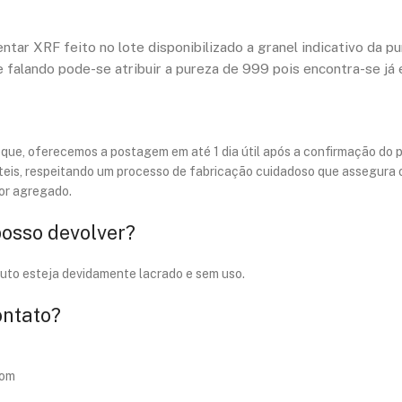
mentar XRF feito no lote disponibilizado a granel indicativo da
 falando pode-se atribuir a pureza de 999 pois encontra-se já 
toque, oferecemos a postagem em até 1 dia útil após a confirmação do 
teis, respeitando um processo de fabricação cuidadoso que assegura o 
lor agregado.
posso devolver?
duto esteja devidamente lacrado e sem uso.
ontato?
com