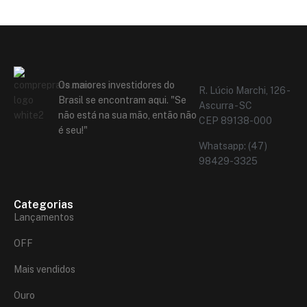
Os maiores investidores do
R. Lúcio Marchi, 126 -
Brasil se encontram aqui. "Se
Ascurra - SC
não está na sua mão, então não
CEP 89138-000
é seu!"
Whatsapp: (47)
98429-3325
Categorias
Lançamentos
OFF
Mais vendidos
Ouro